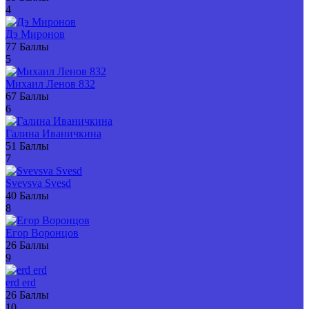
4
Дэ Миронов
77
Баллы
5
Михаил Ленов 832
67
Баллы
6
Галина Иваничкина
51
Баллы
7
Svevsva Svesd
40
Баллы
8
Егор Воронцов
26
Баллы
9
erd erd
26
Баллы
10