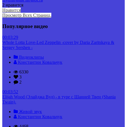
2 нравится
Нравится
Просмотр Всех Страниц.
Популярное видео
00:03:29
Whole Lotta Love-Led Zeppelin -cover by Daria Zaritskaya &
Sergey Sershen -
Видеоклипы
Константин Ковальчук
6330
3
2
00:03:52
Elijah Wood (Элайджа Вуд) - в туре с Шанией Твен (Shania
Twain).
Живой звук
Константин Ковальчук
4468