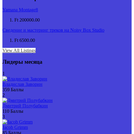
Yamana Montage8
Ft 200000.00
Сведение и мастеринг треков на Noisy Box Studio
Ft 6500.00
View All Listings
Лидеры месяца
1
Владислав Заворин
359
Баллы
2
Дмитрий Полубабкин
110
Баллы
3
Jacob Grimm
85
Баллы