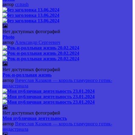
автор
cr.trash
Нет доступных фотографий
Photo
автор
Александр Сергеевич
Нет доступных фотографий
Рок-н-ролльная жизнь
автор
Вячеслав Казаков — король гламурного готик-
индастриала
Нет доступных фотографий
Моя публичная деятельность
автор
Вячеслав Казаков — король гламурного готик-
индастриала