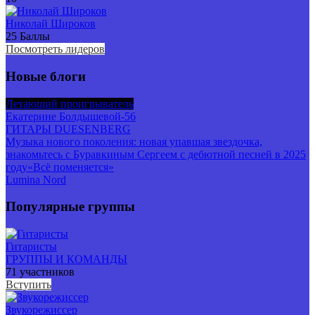
Николай Широков
25
Баллы
Посмотреть лидеров
Новые блоги
Летающий проигрыватель
Екатерине Болдышевой-56
ГИТАРЫ DUESENBERG
Музыка нового поколения: новая упавшая звездочка,
знакомьтесь с Буравкиным Сергеем с дебютной песней в 2025
году«Всё поменяется»
Lumina Nord
Популярные группы
Гитаристы
ГРУППЫ И КОМАНДЫ
71 участников
Вступить
Звукорежиссер