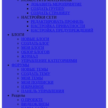
ДОБАВИТЬ МЕРОПРИЯТИЕ
СОЗДАТЬ ГРУППУ
СОЗДАТЬ СТРАНИЦУ
НАСТРОЙКИ СЕТИ
РЕДАКТИРОВАТЬ ПРОФИЛЬ
НАСТРОЙКА ПРИВАТНОСТИ
НАСТРОЙКА ПРЕДУПРЕЖДЕНИЙ
БЛОГИ
НОВЫЕ БЛОГИ
СОЗДАТЬ БЛОГ
МОИ БЛОГИ
ОБЗОР БЛОГОВ
ЖУРНАЛ
УПРАВЛЕНИЕ КАТЕГОРИЯМИ
ФОРУМЫ
НОВЫЕ ТЕМЫ
СОЗДАТЬ ТЕМУ
МОИ ТЕМЫ
МОИ ПОДПИСКИ
ИЗБРАННОЕ
ПАНЕЛЬ УПРАВЛЕНИЯ
Разделы
О ПРОЕКТЕ
ВИДЕОКЛИПЫ