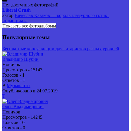
Нет доступных фотографий
Liberal Crush
автор
Вячеслав Казаков — король гламурного готик-
индастриала
Показать все фотоальбомы
Популярные темы
Бесплатные консультации для гитаристов разных уровней
Владимир Шубин
Новичок
Просмотров - 15143
Голосов - 1
Ответов - 1
В
Музыканты
Опубликовано в 24.07.2019
Т
Олег Владимирович
Новичок
Просмотров - 14245
Голосов - 0
Ответов - 0