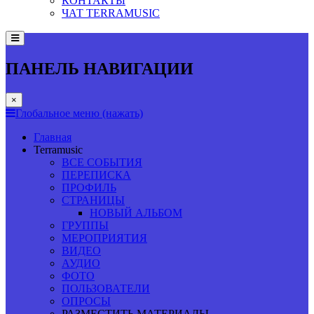
КОНТАКТЫ
ЧАТ TERRAMUSIC
ПАНЕЛЬ НАВИГАЦИИ
×
Глобальное меню (нажать)
Главная
Terramusic
ВСЕ СОБЫТИЯ
ПЕРЕПИСКА
ПРОФИЛЬ
СТРАНИЦЫ
НОВЫЙ АЛЬБОМ
ГРУППЫ
МЕРОПРИЯТИЯ
ВИДЕО
АУДИО
ФОТО
ПОЛЬЗОВАТЕЛИ
ОПРОСЫ
РАЗМЕСТИТЬ МАТЕРИАЛЫ