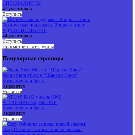
СПЕЦИАЛИСТЫ
47 участников
Вступить
Техническая поддержка. Вопрос - ответ.
АДМИНИСТРАЦИЯ
44 участников
Вступить
Просмотреть все группы
Популярные страницы
Радио Sfera Music и "Шансон Плюс"
Компания или бренд
3 нравится
Нравится
ATLAS BAG модель ONE
Компания или бренд
0 нравится
Нравится
Ozzy Osbourne записал новый альбом!
Публичная личность