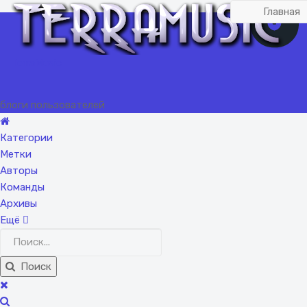
Главная
TerraMusic
блоги пользователей
Категории
Метки
Авторы
Команды
Архивы
Ещё
Поиск