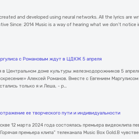
 created and developed using neural networks. All the lyrics are w
 Since: 2014 Music is a way of hearing what we don't notice in e
аргулиса с Романовым ждут в ЦДКЖ 5 апреля
 в Центральном доме культуры железнодорожников 5 апреля 
оскресение» Алексей Романов. Вместе с Евгением Маргулисом
тались только я и Леша, - р...
отражение ее творческого пути и индивидуальности
Москве 12 марта 2024 года состоялась премьера видеоклипа 
"Горячая премьера клипа" телеканала Music Box Gold.В чувст