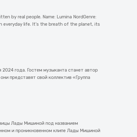
ritten by real people. Name: Lumina NordGenre:
veryday life. It's the breath of the planet, its
2024 года. Гостем музыканта станет автор
 они представят свой коллектив «Группа
певицы Лады Мишиной под названием
венном и проникновенном клипе Лады Мишиной