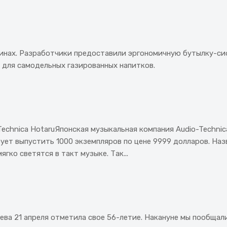
инах. Разработчики предоставили эргономичную бутылку-сиф
н для самодельных газированных напитков.
Technica HotaruЯпонская музыкальная компания Audio-Techni
ует выпустить 1000 экземпляров по цене 9999 долларов. На
гко светятся в такт музыке. Так...
а 21 апреля отметила свое 56-летие. Накануне мы пообщали