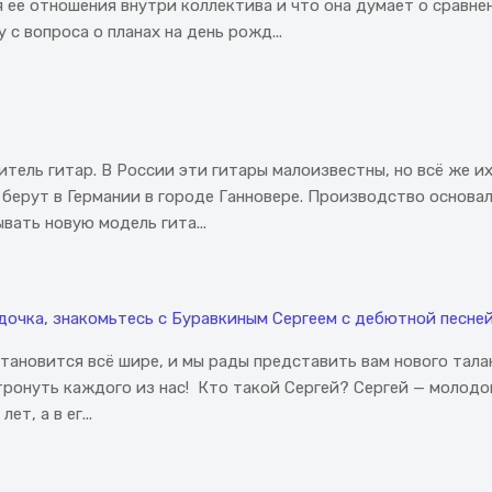
 ее отношения внутри коллектива и что она думает о сравн
 с вопроса о планах на день рожд...
итель гитар. В России эти гитары малоизвестны, но всё же и
берут в Германии в городе Ганновере. Производство основал 
вать новую модель гита...
здочка, знакомьтесь с Буравкиным Сергеем с дебютной песне
тановится всё шире, и мы рады представить вам нового тал
атронуть каждого из нас! ​Кто такой Сергей? Сергей — молод
т, а в ег...