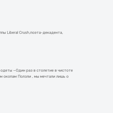
ы Liberal Crush,поэта-декадента,
 одеты —Один раз в столетие в чистоте
ым окопам Ползли , мы мечтали лишь о