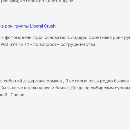
азлуки, которая рождает в душе ...
 рок-группы Liberal Crush
- фотомодели года, основателя, лидера, фронтмена рок-групп
 983 394 13 74 - по вопросам сотрудничества
не событий ,в дурмане романа , В которых лишь редко бываем
еЖить легче и цели яснее и ближе ,Когда по сибирским суров
 , Они не ...