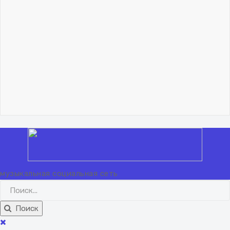
06 февраля 2024
"Lisicq"!.. 🦊
Владислав Николаев
Как учиться музыканту.
Метод обобщения
06 февраля 2024
"Lisicq"!.. 🦊
Вход
Регистрация
музыкальная социальная сеть
Поиск