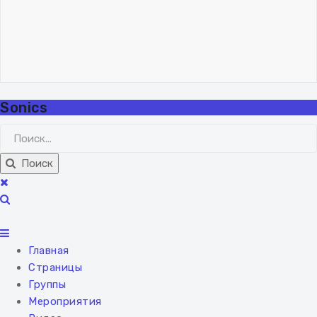
Владислав Николаев
Как учиться музыканту.
Метод обобщения
06 февраля 2024
"Lisicq"!.. 🦊
ВХОД
РЕГИСТРАЦИЯ
Sonics
Поиск
Главная
Страницы
Группы
Мероприятия