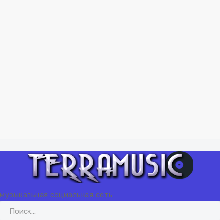
Владислав Николаев
Как учиться музыканту.
Метод обобщения
06 февраля 2024
"Lisicq"!.. 🦊
Владислав Николаев
Как учиться музыканту.
Метод обобщения
06 февраля 2024
"Lisicq"!.. 🦊
ВХОД
РЕГИСТРАЦИЯ
музыкальная социальная сеть