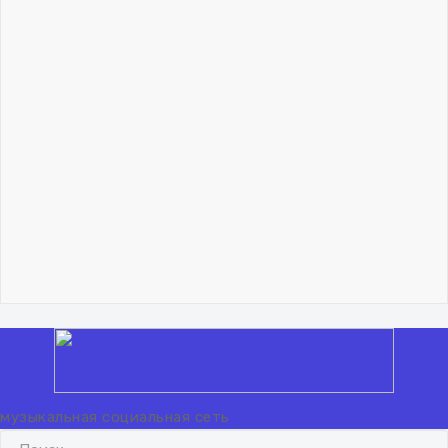
Владислав Николаев
Как учиться музыканту.
Метод обобщения
06 февраля 2024
"Lisicq"!.. 🦊
Владислав Николаев
Как учиться музыканту.
Метод обобщения
06 февраля 2024
"Lisicq"!.. 🦊
Вход
Регистрация
музыкальная социальная сеть