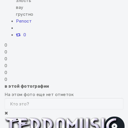
злость
вау
грустно
Репост
0
0
0
0
0
0
0
в этой фотографии
На этом фото еще нет отметок