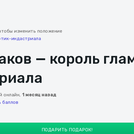
чтобы изменить положение
аков — король гла
триала
й онлайн,
1 месяц назад
ПОДАРИТЬ ПОДАРОК!