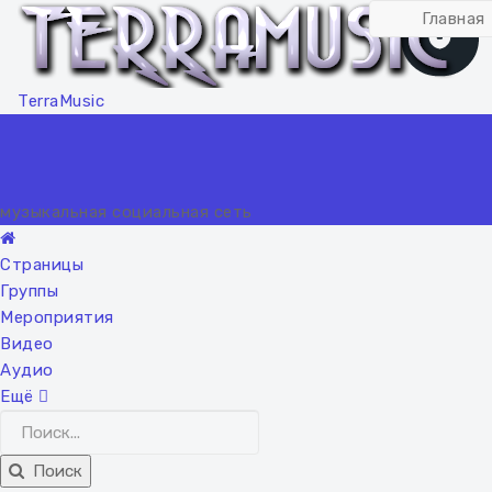
Главная
TerraMusic
музыкальная социальная сеть
Страницы
Группы
Мероприятия
Видео
Аудио
Ещё
Поиск