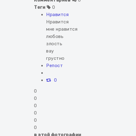
Комментариев
0
Теги
0
Нравится
Нравится
мне нравится
любовь
злость
вау
грустно
Репост
0
0
0
0
0
0
0
в этой фотографии